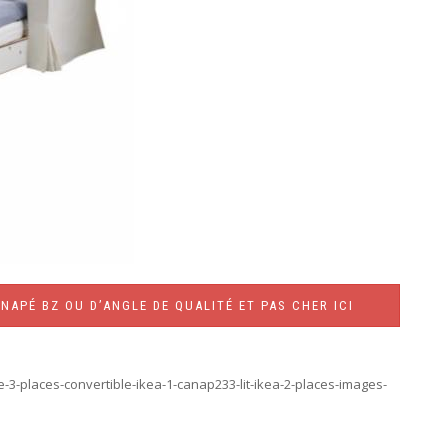
NAPÉ BZ OU D’ANGLE DE QUALITÉ ET PAS CHER ICI
3-places-convertible-ikea-1-canap233-lit-ikea-2-places-images-