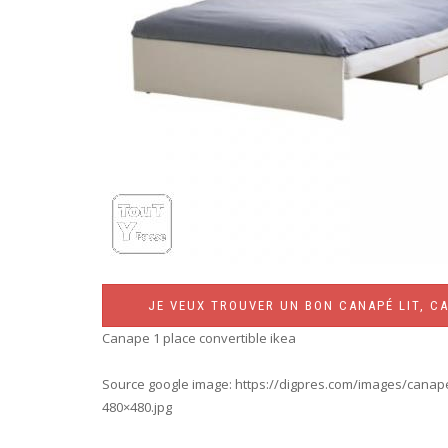
JE VEUX TROUVER UN BON CANAPÉ LIT, CA
Canape 1 place convertible ikea
Source google image: https://digpres.com/images/canape-
480×480.jpg