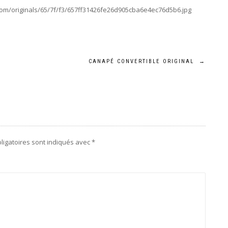
com/originals/65/7f/f3/657ff31426fe26d905cba6e4ec76d5b6.jpg
CANAPÉ CONVERTIBLE ORIGINAL
→
ligatoires sont indiqués avec
*