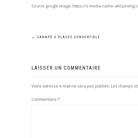
Source google image: https://s-media-cache-ak0.pinimg.
Navigation
←
CANAPÉ 6 PLACES CONVERTIBLE
de
l’article
LAISSER UN COMMENTAIRE
Votre adresse e-mail ne sera pas publiée.
Les champs ob
Commentaire
*