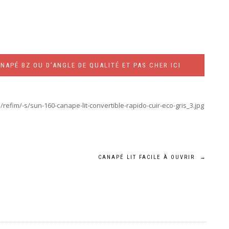
NAPÉ BZ OU D’ANGLE DE QUALITÉ ET PAS CHER ICI
efim/-s/sun-160-canape-lit-convertible-rapido-cuir-eco-gris_3.jpg
CANAPÉ LIT FACILE À OUVRIR
→