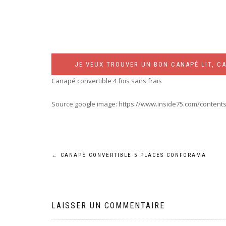
JE VEUX TROUVER UN BON CANAPÉ LIT, CA
Canapé convertible 4 fois sans frais
Source google image: https://www.inside75.com/contents/r
Navigation
←
CANAPÉ CONVERTIBLE 5 PLACES CONFORAMA
de
l’article
LAISSER UN COMMENTAIRE