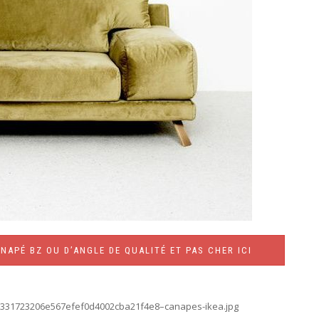
NAPÉ BZ OU D’ANGLE DE QUALITÉ ET PAS CHER ICI
23/331723206e567efef0d4002cba21f4e8–canapes-ikea.jpg