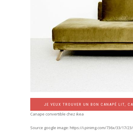
JE VEUX TROUVER UN BON CANAPÉ LIT, CA
Canape convertible chez ikea
Source google image: https://i.pinimg.com/736x/33/17/