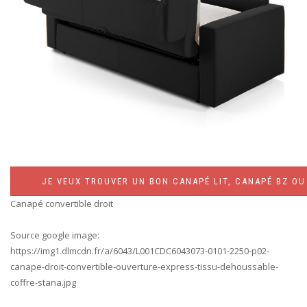
JE VEUX TROUVER UN BON CANAPÉ LIT, CANAPÉ BZ OU 
Canapé convertible droit
Source google image:
https://img1.dlmcdn.fr/a/6043/L001CDC6043073-0101-2250-p02-
canape-droit-convertible-ouverture-express-tissu-dehoussable-
coffre-stana.jpg