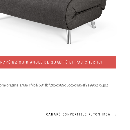
NAPÉ BZ OU D’ANGLE DE QUALITÉ ET PAS CHER ICI
com/originals/68/1f/bf/681fbf205cb89d6cc5c4864f9a99b275.jpg
CANAPÉ CONVERTIBLE FUTON IKEA
→