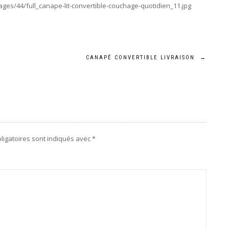
ges/44/full_canape-lit-convertible-couchage-quotidien_11.jpg
CANAPÉ CONVERTIBLE LIVRAISON
→
ligatoires sont indiqués avec
*