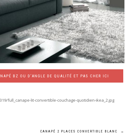
NAPÉ BZ OU D’ANGLE DE QUALITÉ ET PAS CHER ICI
319/full_canape-lit-convertible-couchage-quotidien-ikea_2.jpg
CANAPÉ 2 PLACES CONVERTIBLE BLANC
→