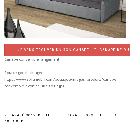
JE VEUX TROUVER UN BON CANAPÉ LIT, CANAPÉ BZ OU 
Canapé convertible rangement
Source google image:
https://www.sofamobili.com/boutique/images_produits/canape-
convertible-c-con-tis-302_zd1-z.jpg
Navigation
←
CANAPÉ CONVERTIBLE
CANAPÉ CONVERTIBLE LUXE
→
NORDIQUE