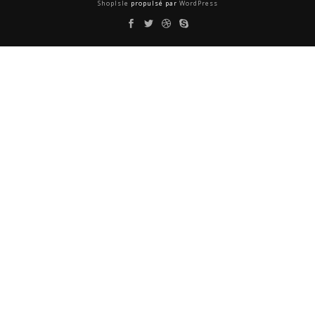
ShopIsle
propulsé par
WordPress