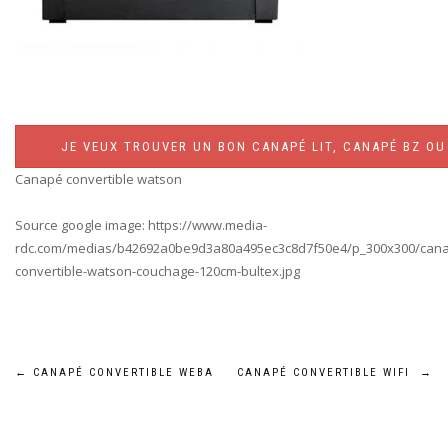
JE VEUX TROUVER UN BON CANAPÉ LIT, CANAPÉ BZ OU 
Canapé convertible watson
Source google image: https://www.media-
rdc.com/medias/b42692a0be9d3a80a495ec3c8d7f50e4/p_300x300/can
convertible-watson-couchage-120cm-bultex.jpg
Navigation
←
CANAPÉ CONVERTIBLE WEBA
CANAPÉ CONVERTIBLE WIFI
→
de