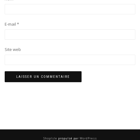
E-mail
*
Site web
ShopIsle
propulsé par
WordPress