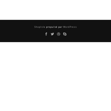
ShopIsle
propulsé par
WordPress