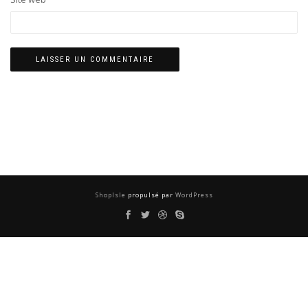
ShopIsle
propulsé par
WordPress