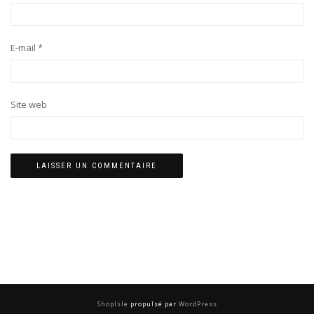
E-mail
*
Site web
ShopIsle
propulsé par
WordPress