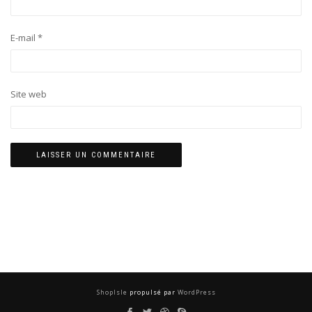
E-mail
*
Site web
ShopIsle
propulsé par
WordPress