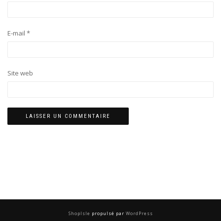
E-mail
*
Site web
ShopIsle
propulsé par
WordPress