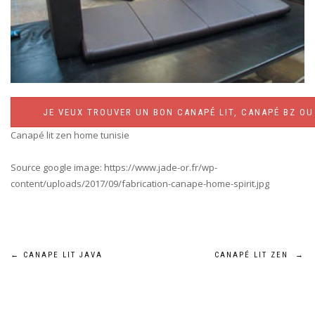
JE VEUX TROUVER UN BON CANAPÉ LIT, CANAPÉ BZ OU 
Canapé lit zen home tunisie
Source google image: https://www.jade-or.fr/wp-
content/uploads/2017/09/fabrication-canape-home-spirit.jpg
Navigation
←
CANAPE LIT JAVA
CANAPÉ LIT ZEN
→
de