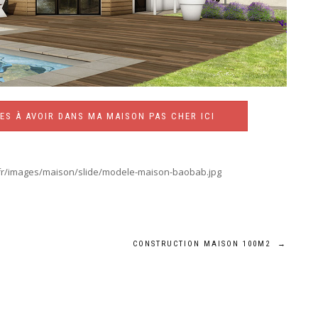
ES À AVOIR DANS MA MAISON PAS CHER ICI
fr/images/maison/slide/modele-maison-baobab.jpg
CONSTRUCTION MAISON 100M2
→