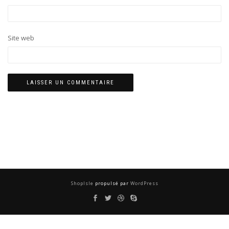
Site web
ShopIsle
propulsé par
WordPress