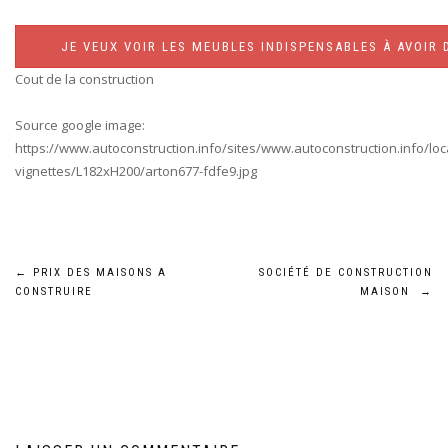
JE VEUX VOIR LES MEUBLES INDISPENSABLES À AVOIR 
Cout de la construction
Source google image:
https://www.autoconstruction.info/sites/www.autoconstruction.info/loc
vignettes/L182xH200/arton677-fdfe9.jpg
Navigation
←
PRIX DES MAISONS A
SOCIÉTÉ DE CONSTRUCTION
CONSTRUIRE
MAISON
→
de
l’article