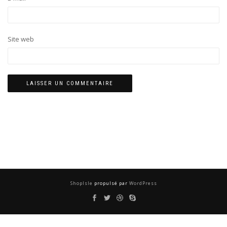
Site web
ShopIsle
propulsé par
WordPress