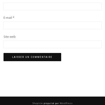
E-mail
*
Site web
ShopIsle
propulsé par
WordPress