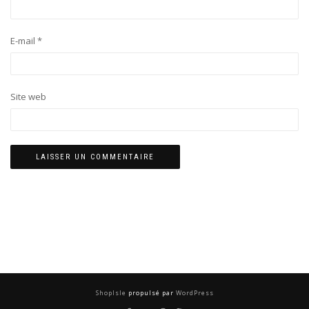
E-mail
*
Site web
ShopIsle
propulsé par
WordPress