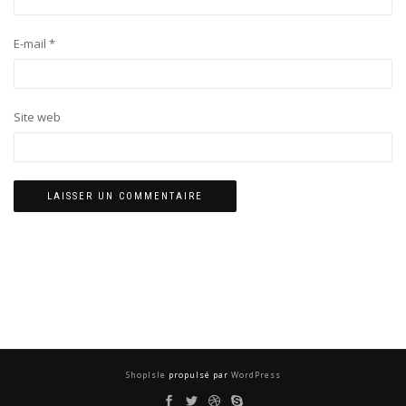
E-mail
*
Site web
ShopIsle
propulsé par
WordPress